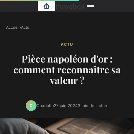
Powebco
Accueil
›
Actu
ACTU
Pièce napoléon d'or :
comment reconnaître sa
valeur ?
Charlotte
27 juin 2024
3 min de lecture
C