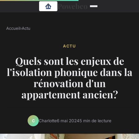
Powebco
Accueil
›
Actu
ACTU
Quels sont les enjeux de
l'isolation phonique dans la
rénovation d'un
appartement ancien?
Charlotte
6 mai 2024
5 min de lecture
C