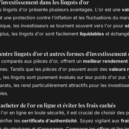
'investissement dans les lingots d'or
s lingots d'or présente plusieurs avantages. L'or est une
val
t une protection contre l'inflation et les fluctuations du ma
que, les investisseurs se tournent souvent vers l'or pour
s
plus, les lingots d'or sont facilement
liquidables
et échang
ntre lingots d'or et autres formes d'investissement 
, comparés aux pièces d'or, offrent un
meilleur rendement
imes. Tandis que les pièces d'or peuvent avoir des
valeurs
 les lingots sont purement évalués sur leur poids d'or pur. 
rats, les rend particulièrement attractifs pour les investiss
bles.
cheter de l'or en ligne et éviter les frais cachés
l'or en ligne en toute sécurité, il est crucial de choisir des
érifier les
certificats d'authenticité
. Soyez vigilant aux
fra
 de stockage et d'assurance. Comparer les offres et lire le