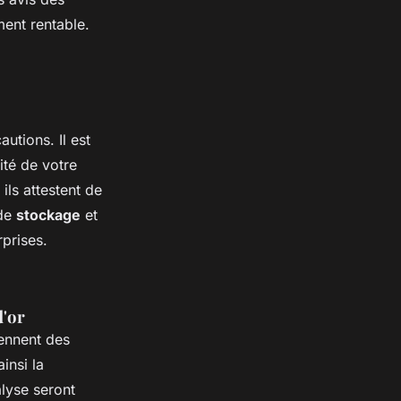
ment rentable.
utions. Il est
mité de votre
ils attestent de
 de
stockage
et
rprises.
d'or
iennent des
insi la
alyse seront