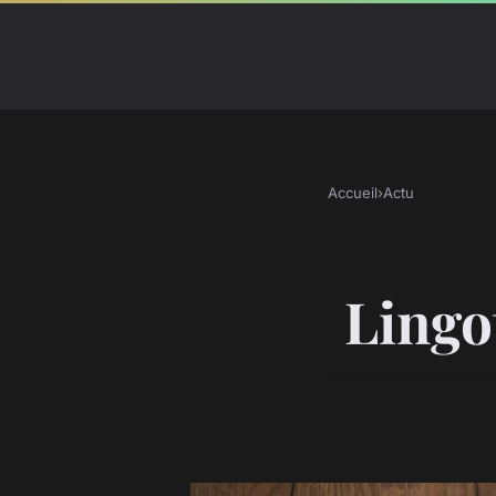
Accueil
›
Actu
Lingot