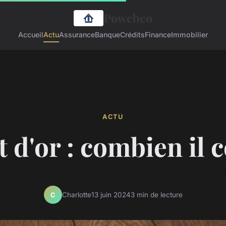
Powebco
Accueil
Actu
Assurance
Banque
Crédits
Finance
Immobilier
ACTU
 d'or : combien il 
Charlotte
13 juin 2024
3 min de lecture
C