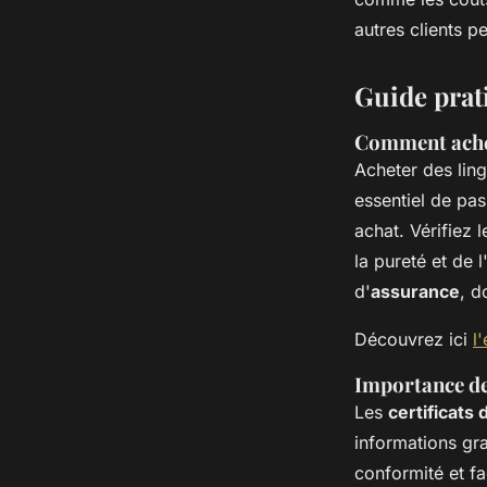
autres clients p
Guide prati
Comment achete
Acheter des ling
essentiel de pa
achat. Vérifiez 
la pureté et de l
d'
assurance
, d
Découvrez ici
l
Importance des
Les
certificats 
informations grav
conformité et fa