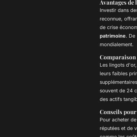
Avantages de l
Investir dans de
reconnue, offran
de crise économi
patrimoine
. De 
mondialement.
Comparaison e
Les lingots d'or
leurs faibles pr
supplémentaires,
souvent de 24 ca
des actifs tangi
Conseils pour a
Pour acheter de 
réputées et de v
comme les coûts