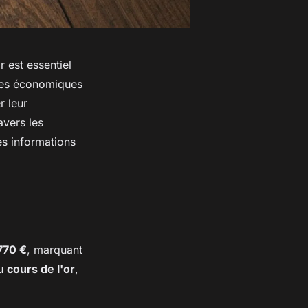
 est essentiel
nces économiques
r leur
avers les
es informations
770 €
, marquant
du
cours de l'or
,