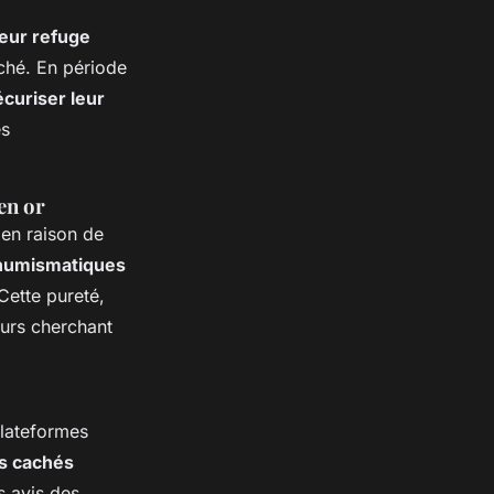
eur refuge
rché. En période
écuriser leur
és
en or
en raison de
 numismatiques
Cette pureté,
eurs cherchant
 plateformes
is cachés
s avis des