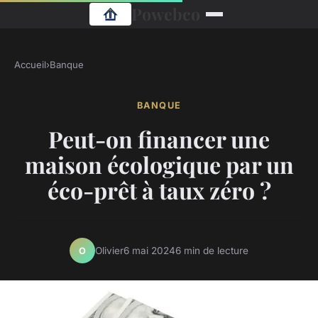
Powebco
Accueil
›
Banque
BANQUE
Peut-on financer une
maison écologique par un
éco-prêt à taux zéro ?
Olivier
6 mai 2024
6 min de lecture
O