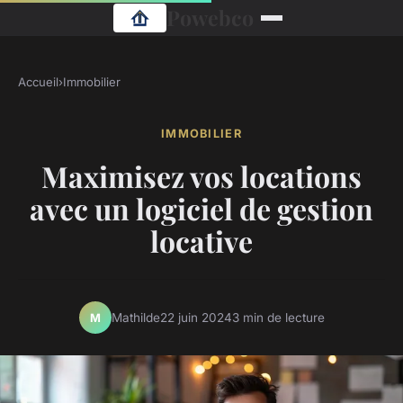
Powebco
Accueil
›
Immobilier
IMMOBILIER
Maximisez vos locations
avec un logiciel de gestion
locative
Mathilde
22 juin 2024
3 min de lecture
M