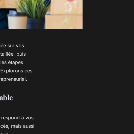
née sur vos
aillée, puis
 les étapes
. Explorons ces
epreneurial.
able
orrespond à vos
cès, mais aussi