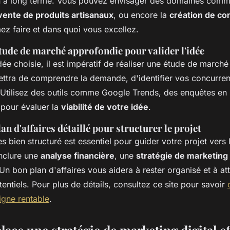
n à long terme. Vous pouvez envisager des domaines comm
vente de produits artisanaux
, ou encore la
création de co
ez faire et dans quoi vous excellez.
tude de marché approfondie pour valider l'idée
dée choisie, il est impératif de réaliser une étude de march
ttra de comprendre la demande, d'identifier vos concurrent
 Utilisez des outils comme Google Trends, des enquêtes en 
pour évaluer la
viabilité de votre idée
.
an d'affaires détaillé pour structurer le projet
es bien structuré est essentiel pour guider votre projet vers
nclure une
analyse financière
, une
stratégie de marketing 
. Un bon plan d'affaires vous aidera à rester organisé et à att
tentiels. Pour plus de détails, consultez ce site pour savoir
igne rentable
.