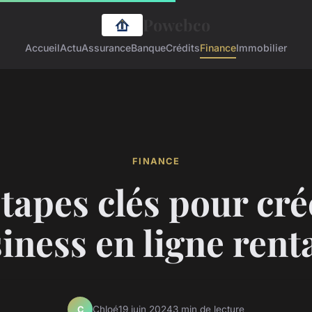
Powebco
Accueil
Actu
Assurance
Banque
Crédits
Finance
Immobilier
FINANCE
étapes clés pour cré
iness en ligne rent
Chloé
19 juin 2024
3 min de lecture
C