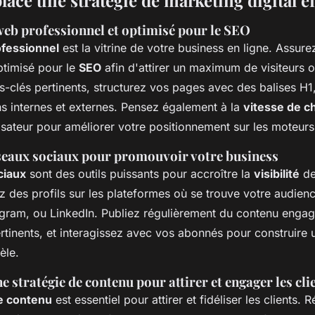
lace une stratégie de marketing digital ef
web professionnel et optimisé pour le SEO
ofessionnel
est la vitrine de votre business en ligne. Assur
optimisé pour le
SEO
afin d'attirer un maximum de visiteurs 
s-clés pertinents, structurez vos pages avec des balises H1,
ns internes et externes. Pensez également à la
vitesse de 
lisateur pour améliorer votre positionnement sur les moteur
réseaux sociaux pour promouvoir votre business
ciaux
sont des outils puissants pour accroître la
visibilité
de
ez des profils sur les plateformes où se trouve votre audie
gram, ou LinkedIn. Publiez régulièrement du contenu engage
rtinents, et interagissez avec vos abonnés pour construire 
èle.
 stratégie de contenu pour attirer et engager les cli
e contenu
est essentiel pour attirer et fidéliser les clients.