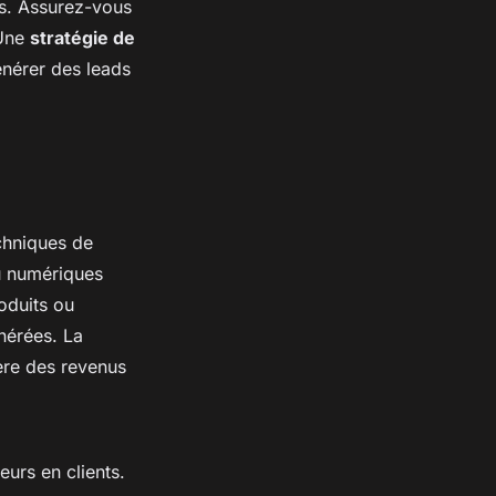
es. Assurez-vous
 Une
stratégie de
nérer des leads
echniques de
u numériques
oduits ou
nérées. La
ère des revenus
eurs en clients.