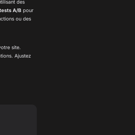
tilisant des
tests A/B
pour
uctions ou des
otre site.
tions. Ajustez