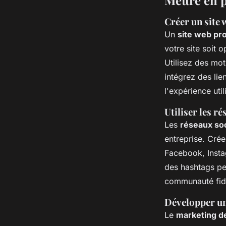
Mettre en p
Créer un site 
Un
site web pr
votre site soit 
Utilisez des mot
intégrez des lie
l'expérience uti
Utiliser les 
Les
réseaux so
entreprise. Cré
Facebook, Insta
des hashtags pe
communauté fid
Développer une
Le
marketing d