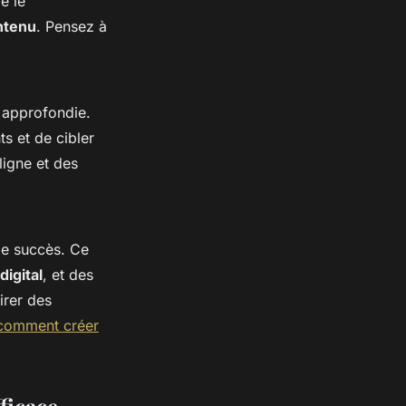
e le
ntenu
. Pensez à
é approfondie.
s et de cibler
ligne et des
 le succès. Ce
digital
, et des
irer des
comment créer