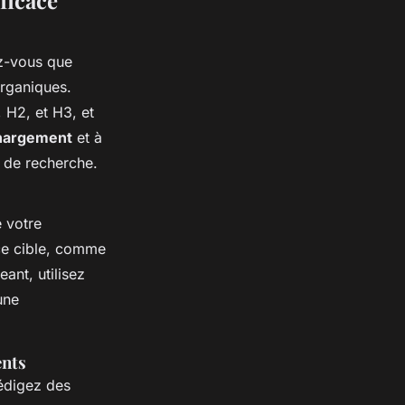
ficace
ez-vous que
organiques.
 H2, et H3, et
chargement
et à
s de recherche.
 votre
nce cible, comme
ant, utilisez
une
ents
 Rédigez des