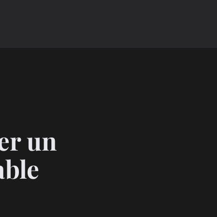
er un
able